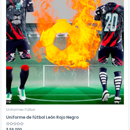
Uniformes Fútbol
Uniforme de fútbol León Rojo Negro
Valorado
$
56.000