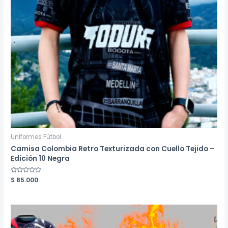
Uniformes Fútbol
Camisa Colombia Retro Texturizada con Cuello Tejido –
Edición 10 Negra
Valorado
$
85.000
en
0
de
5