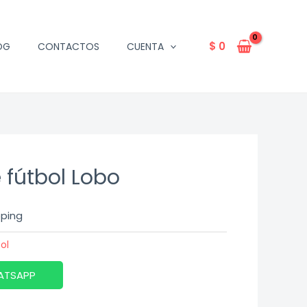
$
0
OG
CONTACTOS
CUENTA
 fútbol Lobo
pping
ol
ATSAPP