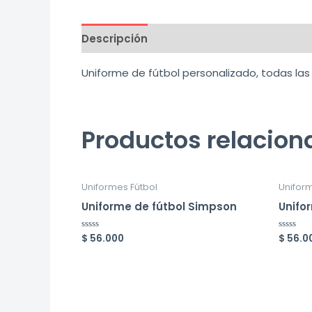
Descripción
Valoraciones (0)
Uniforme de fútbol personalizado, todas las
Productos relacio
Uniformes Fútbol
Uniform
Uniforme de fútbol Simpson
Unifo
$
56.000
$
56.0
Valorado
Valorad
en
en
0
0
de
de
5
5