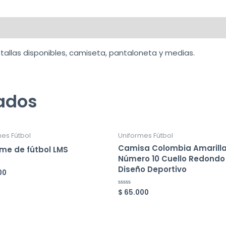
 tallas disponibles, camiseta, pantaloneta y medias.
nados
es Fútbol
Uniformes Fútbol
Camisa Colombia Amarill
rme de fútbol LMS
Número 10 Cuello Redondo
Diseño Deportivo
00
o
$
65.000
Valorado
en
0
de
5