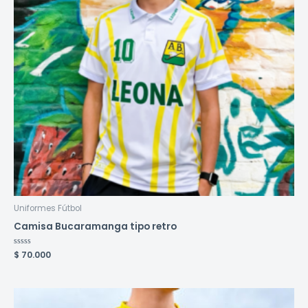
Uniformes Fútbol
Camisa Bucaramanga tipo retro
Valorado
$
70.000
en
0
de
5