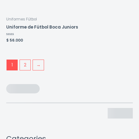
en
0
de
5
Uniformes Fútbol
Uniforme de Fútbol Boca Juniors
Valorado
$
56.000
en
0
de
5
1
2
→
Categories