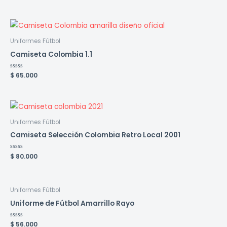
0
de
5
Uniformes Fútbol
Camiseta Colombia 1.1
Valorado
$
65.000
en
0
de
5
Uniformes Fútbol
Camiseta Selección Colombia Retro Local 2001
Valorado
$
80.000
en
0
de
5
Uniformes Fútbol
Uniforme de Fútbol Amarrillo Rayo
Valorado
$
56.000