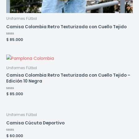
Uniformes Fútbol
Camisa Colombia Retro Texturizada con Cuello Tejido
Valorado
$
85.000
en
0
de
5
Uniformes Fútbol
Camisa Colombia Retro Texturizada con Cuello Tejido –
Edición 10 Negra
Valorado
$
85.000
en
0
de
5
Uniformes Fútbol
Camisa Cúcuta Deportivo
Valorado
$
60.000
en