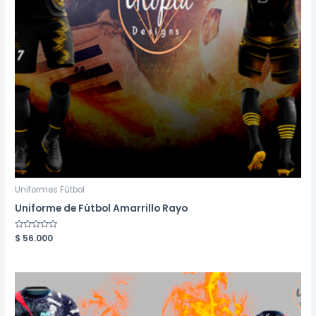
Uniformes Fútbol
Uniforme de Fútbol Amarrillo Rayo
Valorado
$
56.000
en
0
de
5