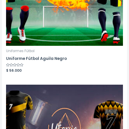
Uniformes Fútbol
Uniforme Fútbol Aguila Negro
Valorado
$
56.000
en
0
de
5